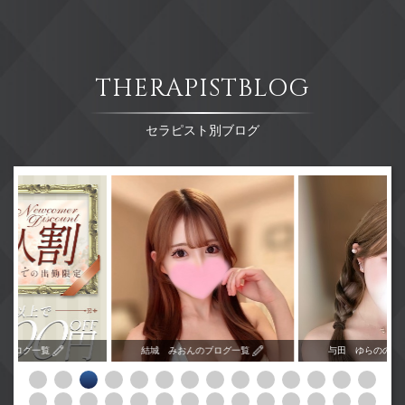
THERAPISTBLOG
セラピスト別ブログ
のブログ一覧
結城 みおんのブログ一覧
与田 ゆらののブ