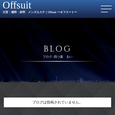
Offsuit
大宮・浦和・赤羽 メンズエステ｜Offsuit 〜オフスート〜
BLOG
ブログ -四つ葉 るい
ブログは投稿されていません。