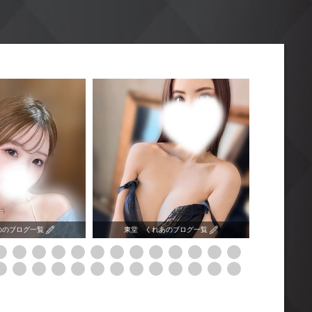
ののブログ一覧
東堂 くれあのブログ一覧
渚 