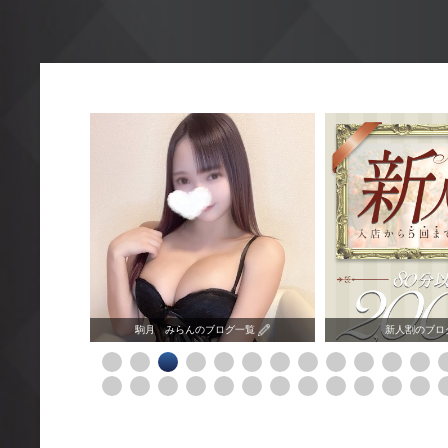
グ一覧
駒月 みらんのブログ一覧
新人割のブロ