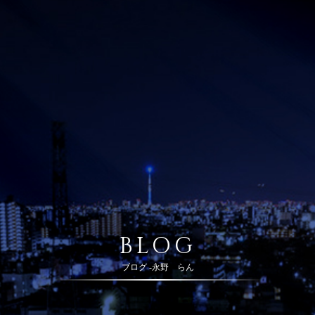
BLOG
ブログ -永野 らん