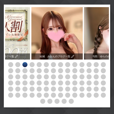
のブログ一覧
結城 みおんのブログ一覧
与田 ゆらののブ