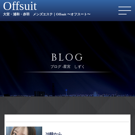
Offsuit
大宮・浦和・赤羽 メンズエステ｜Offsuit 〜オフスート〜
BLOG
ブログ -星宮 しずく
20時から