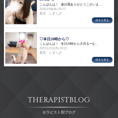
こんばんは！ 連日🈵ありがとうございま...
2026/3/18(水) 19:13
星宮 しずく
続きを見る
♡本日20時から♡
こんばんは！ 本日20時から大宮るーむ...
2025/12/22(月) 20:25
星宮 しずく
続きを見る
THERAPISTBLOG
セラピスト別ブログ