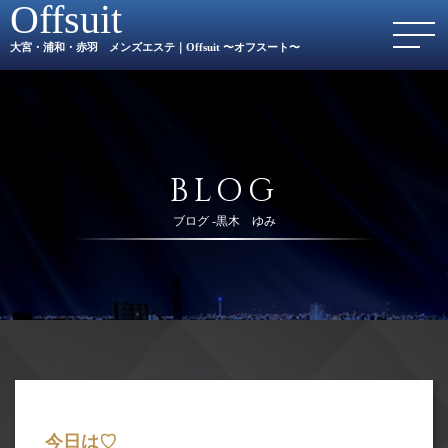
Offsuit
大宮・浦和・赤羽 メンズエステ｜Offsuit 〜オフスート〜
BLOG
ブログ -黒木 ゆみ
今日は♡