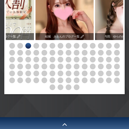
のブログ一覧
結城 みおんのブログ一覧
与田 ゆらののブ