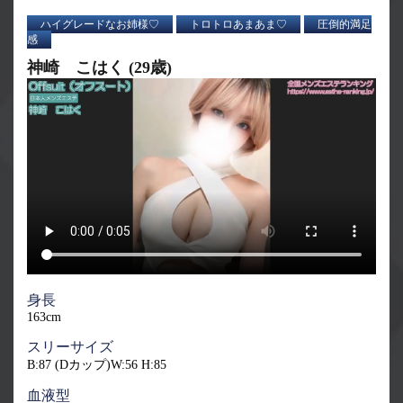
ハイグレードなお姉様♡
トロトロあまあま♡
圧倒的満足
感
神崎 こはく (29歳)
身長
163cm
スリーサイズ
B:87 (Dカップ)W:56 H:85
血液型