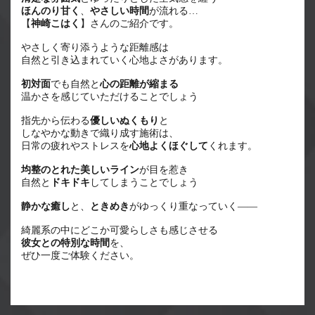
ほんのり甘く
、
やさしい時間
が流れる…
【
神崎こはく
】さんのご紹介です。
やさしく寄り添うような距離感は
自然と引き込まれていく心地よさがあります。
初対面
でも自然と
心の距離が縮まる
温かさを感じていただけることでしょう
指先から伝わる
優しいぬくもり
と
しなやかな動きで織り成す施術は、
日常の疲れやストレスを
心地よくほぐして
くれます。
均整のとれた美しいライン
が目を惹き
自然と
ドキドキ
してしまうことでしょう
静かな癒し
と、
ときめき
がゆっくり重なっていく——
綺麗系の中にどこか可愛らしさも感じさせる
彼女との特別な時間
を、
ぜひ一度ご体験ください。