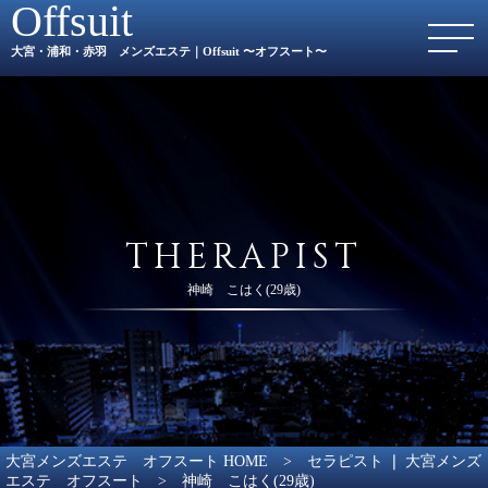
Offsuit
大宮・浦和・赤羽 メンズエステ｜Offsuit 〜オフスート〜
THERAPIST
神崎 こはく(29歳)
大宮メンズエステ オフスート HOME
>
セラピスト ❘ 大宮メンズ
エステ オフスート
>
神崎 こはく(29歳)